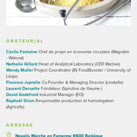
ORATEUR(S)
Cécile Fontaine
Chef de projet en économie circulaire (Wagralim
- Waloval)
Nathalie Gillard
Head of Analytical Laboratory (CER Marloie)
Wendy Muller
Project Coordinator (IIS FoodBooster | University of
Liège)
Florence Juprelle
Co-Founder & Managing Director (Linatelle)
Laurent Deruette
Fondateur (Spiruline de Gaume )
David Godefroid
Industrial Manager (ECI)
Raphaël Drion
Responsable production et homologation
(Agricells)
ADRESSE
Novalis Marche en Famenne 6900 Belgique