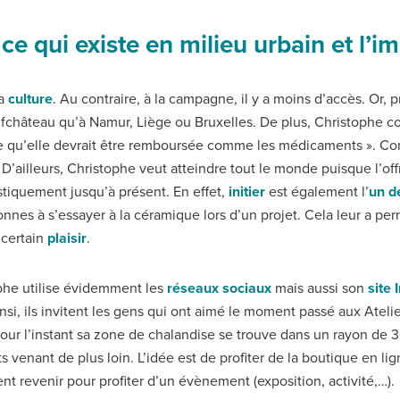
 ce qui existe en milieu urbain et l’i
la
culture
. Au contraire, à la campagne, il y a moins d’accès. Or, 
fchâteau qu’à Namur, Liège ou Bruxelles. De plus, Christophe 
dère qu’elle devrait être remboursée comme les médicaments ». 
e. D’ailleurs, Christophe veut atteindre tout le monde puisque l
stiquement jusqu’à présent. En effet,
initier
est également l’
un de
onnes à s’essayer à la céramique lors d’un projet. Cela leur a pe
 certain
plaisir
.
ophe utilise évidemment les
réseaux sociaux
mais aussi son
site 
insi, ils invitent les gens qui ont aimé le moment passé aux Ateli
Pour l’instant sa zone de chalandise se trouve dans un rayon de 
 venant de plus loin. L’idée est de profiter de la boutique en lig
ent revenir pour profiter d’un évènement (exposition, activité,…).