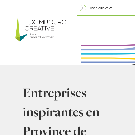
Aller
LIÈGE CREATIVE
au
Navigation
contenu
principal
principale
Entreprises
inspirantes en
Province de