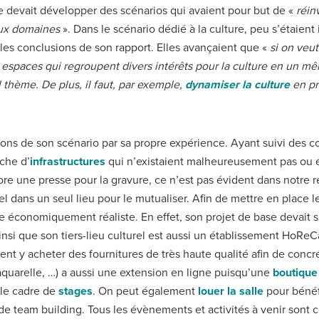
he devait développer des scénarios qui avaient pour but de «
réin
eux domaines
». Dans le scénario dédié à la culture, peu s’étaie
 les conclusions de son rapport. Elles avançaient que «
si on veut
es espaces qui regroupent divers intérêts pour la culture en un 
l thème. De plus, il faut, par exemple,
dynamiser la culture
en pr
ions de son scénario par sa propre expérience. Ayant suivi des 
rche d’
infrastructures
qui n’existaient malheureusement pas ou ét
 une presse pour la gravure, ce n’est pas évident dans notre ré
el dans un seul lieu pour le mutualiser. Afin de mettre en place le
tre économiquement réaliste. En effet, son projet de base devait s
ainsi que son tiers-lieu culturel est aussi un établissement HoRe
nt y acheter des fournitures de très haute qualité afin de concré
aquarelle, …) a aussi une extension en ligne puisqu’une
boutique 
 le cadre de
stages
. On peut également
louer la salle
pour bénéfi
e team building. Tous les évènements et activités à venir sont 